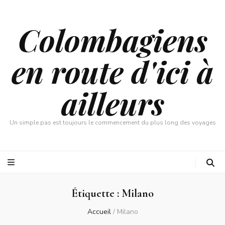
Colombagiens
en route d'ici à
ailleurs
Un simple pas est toujours le commencement du plus long des voyages
Étiquette :
Milano
Accueil
/
Milano