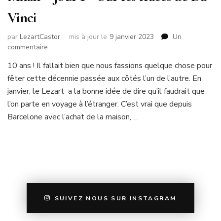
Vinci
par
LezartCastor
mis à jour le
9 janvier 2023
Un
sur
commentaire
Milan
10 ans ! Il fallait bien que nous fassions quelque chose pour
–
fêter cette décennie passée aux côtés l’un de l’autre. En
Jour
1
janvier, le Lezart a la bonne idée de dire qu’il faudrait que
–
l’on parte en voyage à l’étranger. C’est vrai que depuis
Sur
Barcelone avec l’achat de la maison, …
les
traces
de
Da
Vinci
SUIVEZ NOUS SUR INSTAGRAM