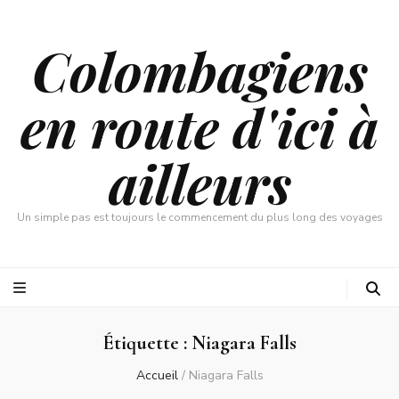
Colombagiens
en route d'ici à
ailleurs
Un simple pas est toujours le commencement du plus long des voyages
Étiquette :
Niagara Falls
Accueil
/
Niagara Falls