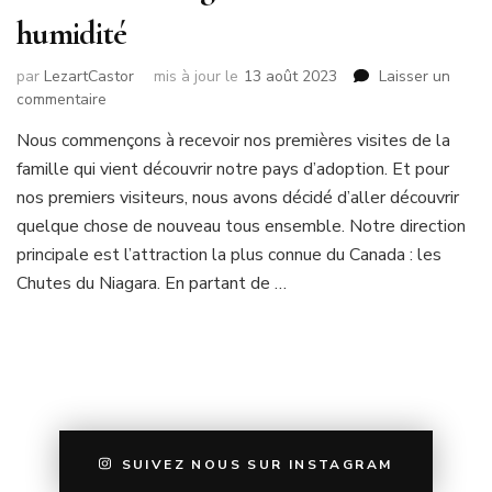
humidité
par
LezartCastor
mis à jour le
13 août 2023
Laisser un
sur
commentaire
Toronto
Nous commençons à recevoir nos premières visites de la
&
famille qui vient découvrir notre pays d’adoption. Et pour
Niagara
–
nos premiers visiteurs, nous avons décidé d’aller découvrir
Contraste
quelque chose de nouveau tous ensemble. Notre direction
et
principale est l’attraction la plus connue du Canada : les
humidité
Chutes du Niagara. En partant de …
SUIVEZ NOUS SUR INSTAGRAM