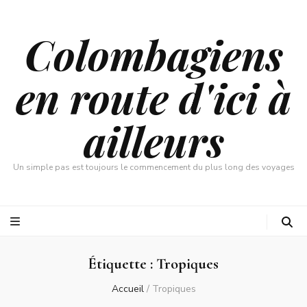
Colombagiens
en route d'ici à
ailleurs
Un simple pas est toujours le commencement du plus long des voyages
Étiquette :
Tropiques
Accueil
/
Tropiques