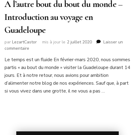
A l’autre bout du bout du monde –
Introduction au voyage en
Guadeloupe
par
LezartCastor
mis à jour le
2 juillet 2020
Laisser un
sur
commentaire
A
Le temps est un fluide En février-mars 2020, nous sommes
l’autre
partis « au bout du monde » visiter la Guadeloupe durant 14
bout
du
jours. Et à notre retour, nous avions pour ambition
bout
d’alimenter notre blog de nos expériences. Sauf que, à part
du
si vous vivez dans une grotte, il ne vous a pas …
monde
–
Introduction
au
voyage
en
Guadeloupe