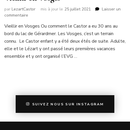
par
LezartCastor
mis à jour le
25 juillet 2021
Laisser un
sur
commentaire
Vieillir
Vieillir en Vosges Ou comment le Castor a eu 30 ans au
en
bord du lac de Gérardmer. Les Vosges, c’est un terrain
Vosges
connu. Le Castor enfant y a été deux étés de suite. Adulte,
elle et le Lézart y ont passé leurs premières vacances
ensemble et y ont organisé l’EVG …
SUIVEZ NOUS SUR INSTAGRAM