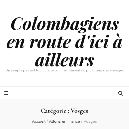
Colombagiens
en route d'ici à
ailleurs
Un simple pas est toujours le commencement du plus long des voyages
Catégorie :
Vosges
Accueil
/
Allons en France
/
Vosges