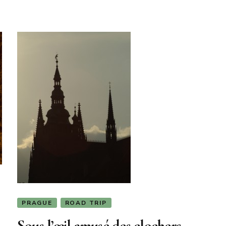
PRAGUE
ROAD TRIP
Sous l’œil amusé des clochers