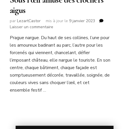
aigus
par
LezartCastor
mis à jour le
9 janvier 2023
sur
Laisser un commentaire
Sous
Prague nargue. Du haut de ses collines, l’une pour
l’œil
les amoureux badinant au parc, l’autre pour les
amusé
des
forcenés qui viennent, chancelant, défier
clochers
l’imposant château, elle nargue le touriste. En son
aigus
centre, chaque bâtiment, chaque façade est
somptueusement décorée, travaillée, soignée, de
couleurs vives sans choquer l’œil, et cet
ensemble festif …