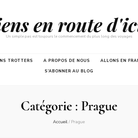
ns en route d'ici
Un simple pas est toujours le commencement du plus long des voyages
ENS TROTTERS
A PROPOS DE NOUS
ALLONS EN FRA
S’ABONNER AU BLOG
Catégorie :
Prague
Accueil
/
Prague