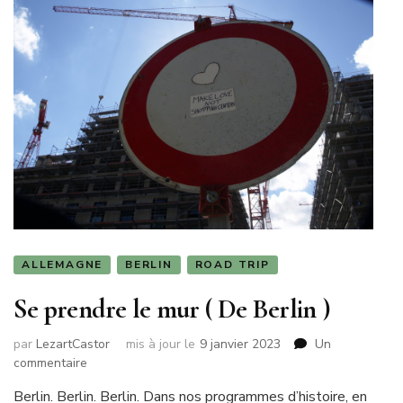
ALLEMAGNE
BERLIN
ROAD TRIP
Se prendre le mur ( De Berlin )
par
LezartCastor
mis à jour le
9 janvier 2023
Un
sur
commentaire
Se
Berlin. Berlin. Berlin. Dans nos programmes d’histoire, en
prendre