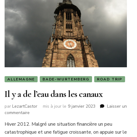
ALLEMAGNE
BADE-WURTEMBERG
ROAD TRIP
Il y a de l’eau dans les canaux
par
LezartCastor
mis à jour le
9 janvier 2023
Laisser un
sur
commentaire
Il
Hiver 2012. Malgré une situation financière un peu
y
catastrophique et une fatigue croissante, on appuie sur le
a