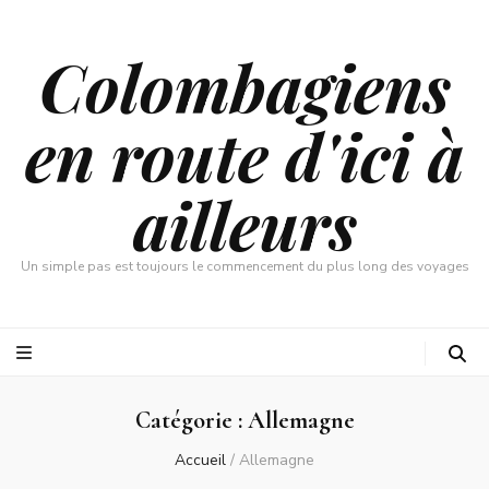
Colombagiens
en route d'ici à
ailleurs
Un simple pas est toujours le commencement du plus long des voyages
Catégorie :
Allemagne
Accueil
/
Allemagne