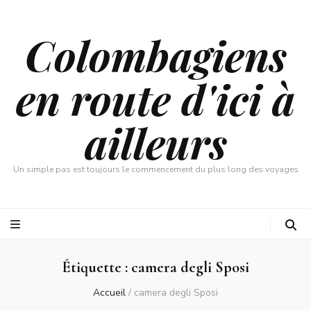
Colombagiens
en route d'ici à
ailleurs
Un simple pas est toujours le commencement du plus long des voyages
Étiquette :
camera degli Sposi
Accueil
/
camera degli Sposi