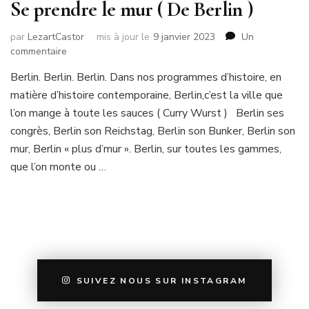
Se prendre le mur ( De Berlin )
par
LezartCastor
mis à jour le
9 janvier 2023
Un
sur
commentaire
Se
Berlin. Berlin. Berlin. Dans nos programmes d’histoire, en
prendre
matière d’histoire contemporaine, Berlin,c’est la ville que
le
mur
l’on mange à toute les sauces ( Curry Wurst ) Berlin ses
(
congrès, Berlin son Reichstag, Berlin son Bunker, Berlin son
De
mur, Berlin « plus d’mur ». Berlin, sur toutes les gammes,
Berlin
que l’on monte ou …
)
SUIVEZ NOUS SUR INSTAGRAM