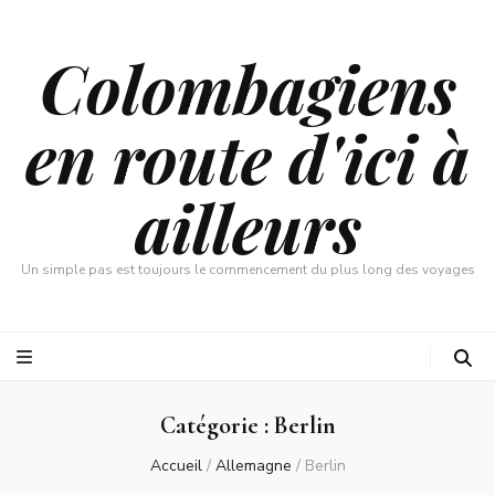
Colombagiens
en route d'ici à
ailleurs
Un simple pas est toujours le commencement du plus long des voyages
Catégorie :
Berlin
Accueil
/
Allemagne
/
Berlin