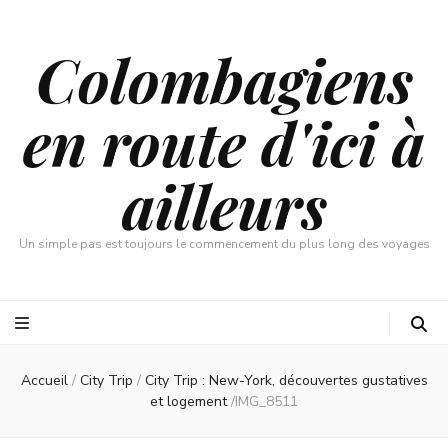
Colombagiens
en route d'ici à
ailleurs
Un simple pas est toujours le commencement du plus long des voyages
Accueil
/
City Trip
/
City Trip : New-York, découvertes gustatives
et logement
/
IMG_8511