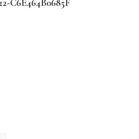
22-C6E464B0685F