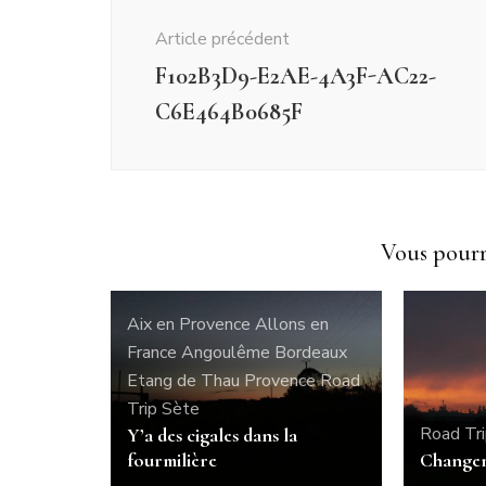
d'article
Article précédent
F102B3D9-E2AE-4A3F-AC22-
C6E464B0685F
Vous pourri
Aix en Provence
Allons en
France
Angoulême
Bordeaux
Etang de Thau
Provence
Road
Trip
Sète
Road Tr
Y’a des cigales dans la
fourmilière
Changem