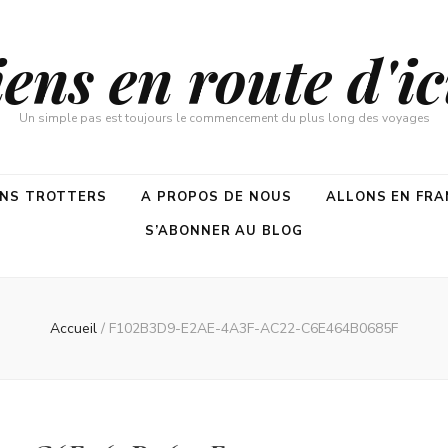
ns en route d'ici
Un simple pas est toujours le commencement du plus long des voyages
ENS TROTTERS
A PROPOS DE NOUS
ALLONS EN FRA
S’ABONNER AU BLOG
Accueil
/
F102B3D9-E2AE-4A3F-AC22-C6E464B0685F