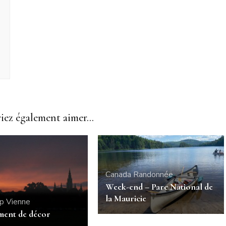
ez également aimer...
Canada
Randonnée
Week-end – Parc National de
la Mauricie
ip
Vienne
ent de décor