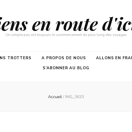
ns en route d'ici
Un simple pas est toujours le commencement du plus long des voyages
ENS TROTTERS
A PROPOS DE NOUS
ALLONS EN FRA
S’ABONNER AU BLOG
Accueil
/
IMG_3633