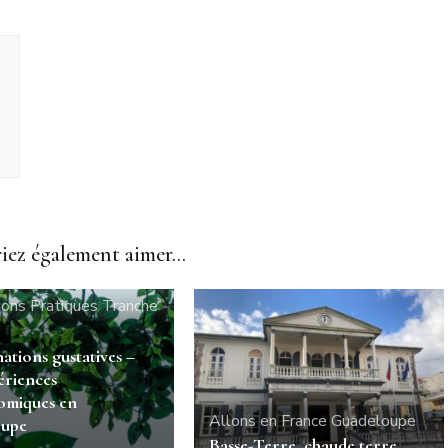
ez également aimer...
n France
Guadeloupe
ions Pratiques
Tranche
ations gustatives –
ériences
omiques en
Allons en France
Guadeloupe
oupe
Basse-Terre, chaude terre