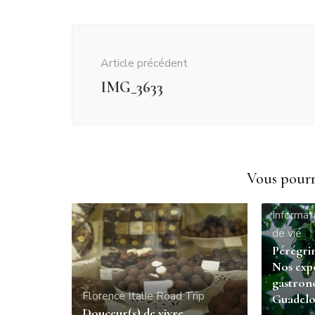
Navigation
d'article
Article précédent
IMG_3633
Vous pourri
Allons e
Informat
de vie
Pérégrin
Nos exp
gastron
Florence
Italie
Road Trip
Guadel
Douceur(s) de vivre