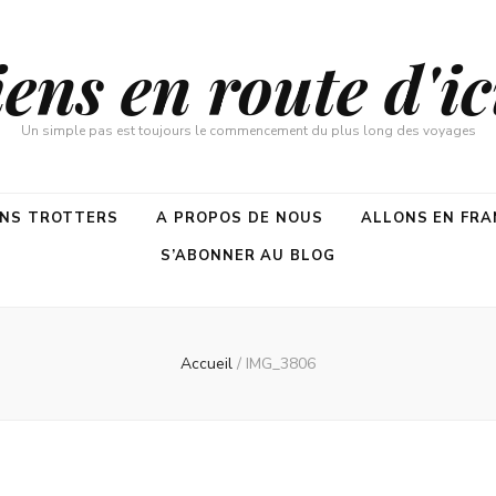
ns en route d'ici
Un simple pas est toujours le commencement du plus long des voyages
ENS TROTTERS
A PROPOS DE NOUS
ALLONS EN FRA
S’ABONNER AU BLOG
Accueil
/
IMG_3806