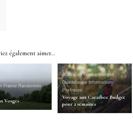
ez également aimer...
Allons en France
Budget
Guadeloupe
Informations
n France
Randonnée
Pratiques
Voyage aux Caraïbes: Budget
 en Vosges
pour 2 semaines