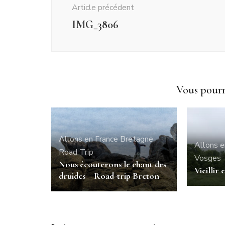
Article précédent
IMG_3806
Vous pourri
Allons en France
Bretagne
Allons e
Road Trip
Vosges
Nous écouterons le chant des
Vieillir
druides – Road-trip Breton