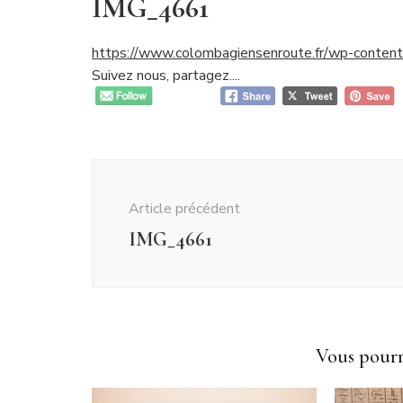
IMG_4661
https://www.colombagiensenroute.fr/wp-conte
Suivez nous, partagez....
Navigation
d'article
Article précédent
IMG_4661
Vous pourri