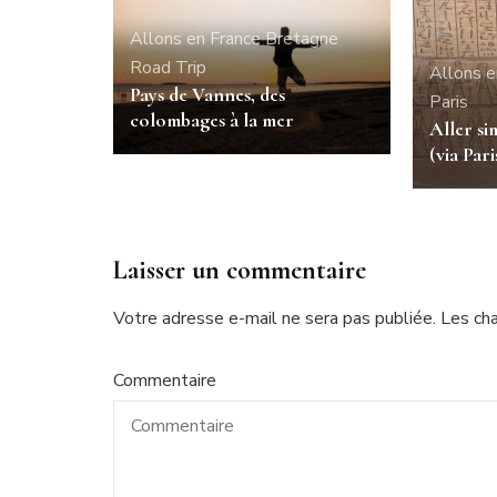
Allons en France
Bretagne
Road Trip
Allons e
Pays de Vannes, des
Paris
colombages à la mer
Aller s
(via Pari
Laisser un commentaire
Votre adresse e-mail ne sera pas publiée.
Les ch
Commentaire