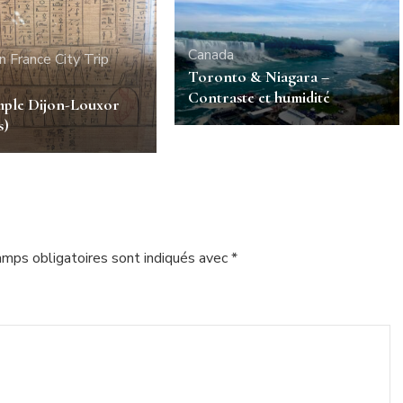
Canada
n France
City Trip
Toronto & Niagara –
Contraste et humidité
imple Dijon-Louxor
s)
amps obligatoires sont indiqués avec
*