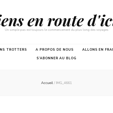
ns en route d'ici
Un simple pas est toujours le commencement du plus long des voyages
ENS TROTTERS
A PROPOS DE NOUS
ALLONS EN FRA
S’ABONNER AU BLOG
Accueil
/
IMG_4661