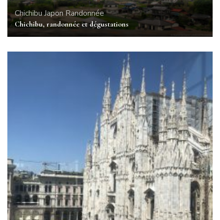
Chichibu
Japon
Randonnée
Chichibu, randonnée et dégustations