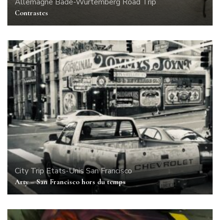
Allemagne
Bade-Wurtemberg
Road Trip
Contrastes
City Trip
Etats-Unis
San Francisco
Arty – San Francisco hors du temps