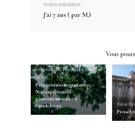
Article précédent
J’ai 7 ans ( par M.)
Vous pourri
Allons en France
Guadeloupe
Informations Pratiques
Tranche
de vie
Pérégrinations gustatives –
Nos expériences
gastronomiques en
Italie
Ro
Guadeloupe
Prosélyt