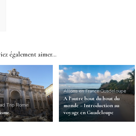
ez également aimer...
Allons en France
Guadeloupe
A l’autre bout du bout du
ad Trip
Rome
monde – Introduction au
isme.
voyage en Guadeloupe