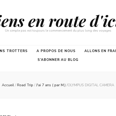
ns en route d'ici
Un simple pas est toujours le commencement du plus long des voyages
ENS TROTTERS
A PROPOS DE NOUS
ALLONS EN FRA
S’ABONNER AU BLOG
Accueil
/
Road Trip
/
J'ai 7 ans ( par M.)
/
OLYMPUS DIGITAL CAMERA