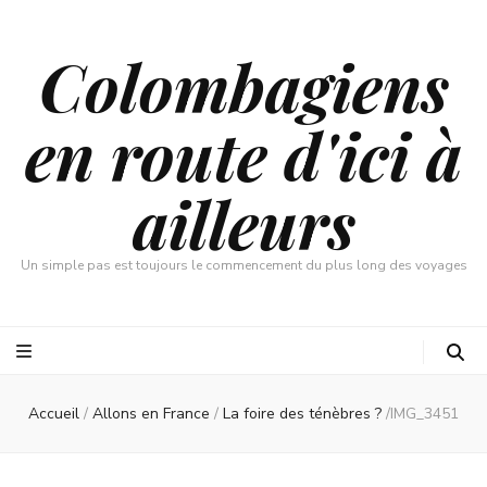
Colombagiens
en route d'ici à
ailleurs
Un simple pas est toujours le commencement du plus long des voyages
Accueil
/
Allons en France
/
La foire des ténèbres ?
/
IMG_3451