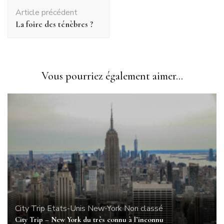
Navigation
Article précédent
d'article
La foire des ténèbres ?
Vous pourriez également aimer...
City Trip
Etats-Unis
New-York
Non classé
City Trip – New York du très connu à l’inconnu