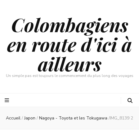
Colombagiens
en route d'ici à
ailleurs
Un simple pas est toujours le commencement du plus long des voyages
Accueil
/
Japon
/
Nagoya - Toyota et les Tokugawa
/
IMG_8139 2