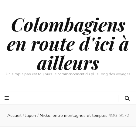
Colombagiens
en route d'ici à
ailleurs
Un simple pas est toujours le commencement du plus long des voyages
Accueil
/
Japon
/
Nikko, entre montagnes et temples
/
IMG_9172