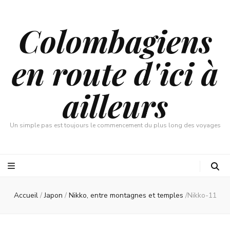
Colombagiens
en route d'ici à
ailleurs
Un simple pas est toujours le commencement du plus long des voyages
Accueil
/
Japon
/
Nikko, entre montagnes et temples
/
Nikko-11