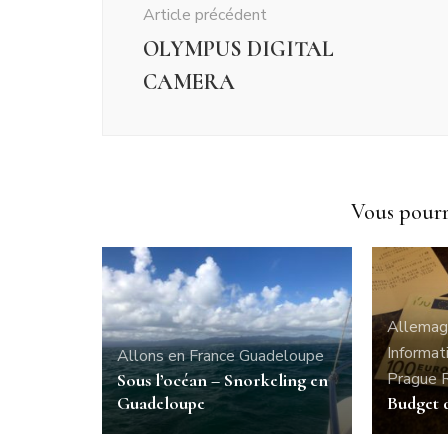
Article précédent
OLYMPUS DIGITAL
CAMERA
Vous pourri
Allemag
Informat
Allons en France
Guadeloupe
Prague
Sous l’océan – Snorkeling en
Guadeloupe
Budget 