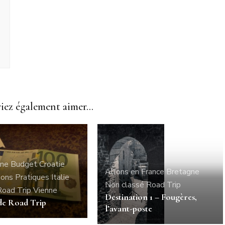
ez également aimer...
ne
Budget
Croatie
Allons en France
Bretagne
ions Pratiques
Italie
Non classé
Road Trip
Road Trip
Vienne
Destination 1 – Fougères,
de Road Trip
l’avant-poste