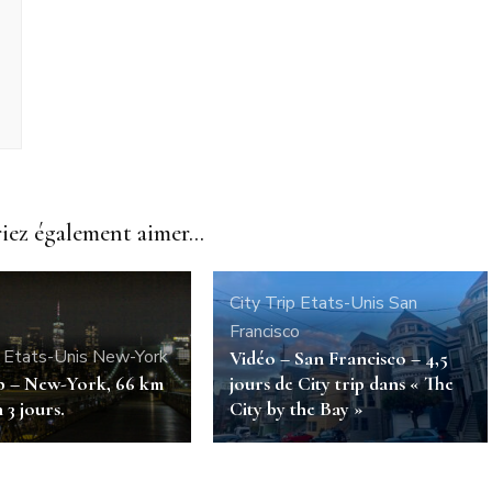
ez également aimer...
City Trip
Etats-Unis
San
Francisco
Etats-Unis
New-York
Vidéo – San Francisco – 4,5
ip – New-York, 66 km
jours de City trip dans « The
 3 jours.
City by the Bay »