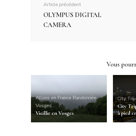
Article précédent
OLYMPUS DIGITAL
CAMERA
Vous pourri
Allons en France
Randonnée
City Trip
Vosges
City Tr
Vieillir en Vosges
à pied en