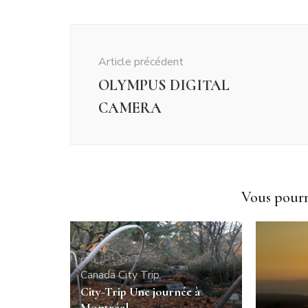
Navigation
d'article
Article précédent
OLYMPUS DIGITAL
CAMERA
Vous pourri
Canada
City Trip
City-Trip Une journée à
Montréal