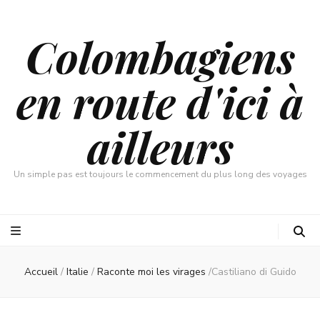
Colombagiens
en route d'ici à
ailleurs
Un simple pas est toujours le commencement du plus long des voyages
Accueil
/
Italie
/
Raconte moi les virages
/
Castiliano di Guido