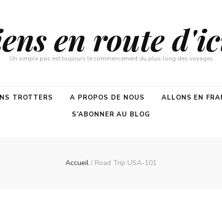
ns en route d'ici
Un simple pas est toujours le commencement du plus long des voyages
ENS TROTTERS
A PROPOS DE NOUS
ALLONS EN FRA
S’ABONNER AU BLOG
Accueil
/
Road Trip USA-101