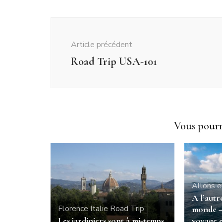
Navigation
d'article
Article précédent
Road Trip USA-101
Vous pourri
Allons e
A l’autr
Florence
Italie
Road Trip
monde –
Les jardiniers sont à mi-temps
voyage 