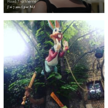
Road Trip
Vienne
J’ai 7 ans ( par M.)