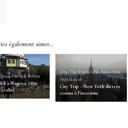
ez également aimer...
City Trip
Etats-Unis
New-York
goya
Parcs à thème
Non classé
ibli à Nagoya – Du
City Trip – New York du très
 réalité
connu à l’inconnu