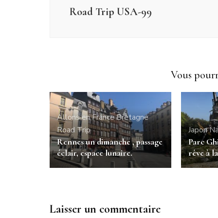
Road Trip USA-99
Vous pourri
Allons en France
Bretagne
Road Trip
Japon
Na
Rennes un dimanche , passage
Parc Gh
éclair, espace lunaire.
rêve à la
Laisser un commentaire