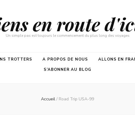
ns en route d'ici
Un simple pas est toujours le commencement du plus long des voyages
ENS TROTTERS
A PROPOS DE NOUS
ALLONS EN FRA
S’ABONNER AU BLOG
Accueil
/
Road Trip USA-99