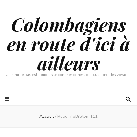
Colombagiens
en route d'ici à
ailleurs
Un simple pas est toujours le commencement du plus long des voyages
Accueil
/
RoadTripBreton-111