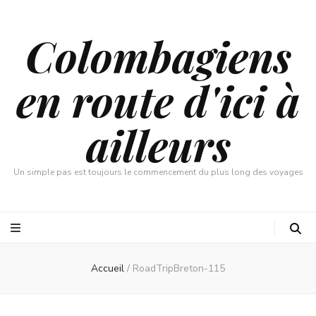
Colombagiens
en route d'ici à
ailleurs
Un simple pas est toujours le commencement du plus long des voyages
Accueil
/
RoadTripBreton-115