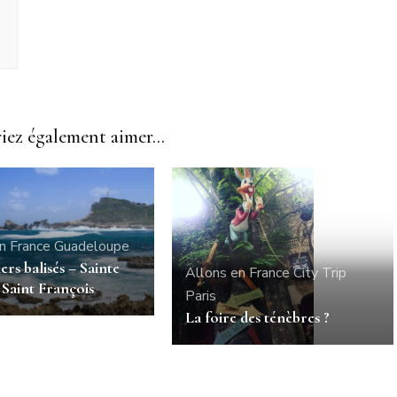
ez également aimer...
n France
Guadeloupe
ers balisés – Sainte
Allons en France
City Trip
Saint François
Paris
La foire des ténèbres ?