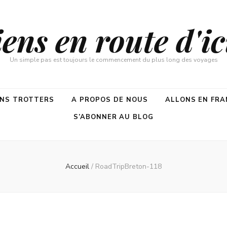
ns en route d'ici
Un simple pas est toujours le commencement du plus long des voyages
ENS TROTTERS
A PROPOS DE NOUS
ALLONS EN FRA
S’ABONNER AU BLOG
Accueil
/
RoadTripBreton-118