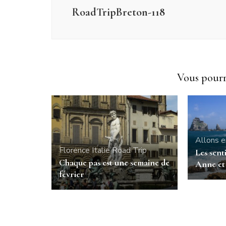
RoadTripBreton-118
Vous pourri
Allons e
Florence
Italie
Road Trip
Les senti
Chaque pas est une semaine de
Anne et 
février