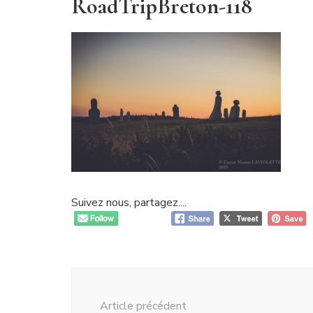
RoadTripBreton-118
Suivez nous, partagez....
Navigation
d'article
Article précédent