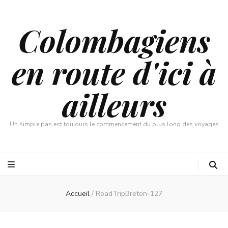
Colombagiens
en route d'ici à
ailleurs
Un simple pas est toujours le commencement du plus long des voyages
Accueil
/
RoadTripBreton-127