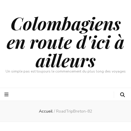
Colombagiens
en route d'ici à
ailleurs
Un simple pas est toujours le commencement du plus long des voyages
Accueil
/
RoadTripBreton-82