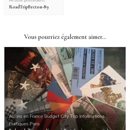
d'article
RoadTripBreton-89
Vous pourriez également aimer...
Allons en France
Budget
City Trip
Informations
Pratiques
Paris