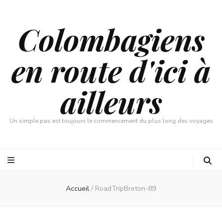
Colombagiens
en route d'ici à
ailleurs
Un simple pas est toujours le commencement du plus long des voyages
Accueil
/
RoadTripBreton-89