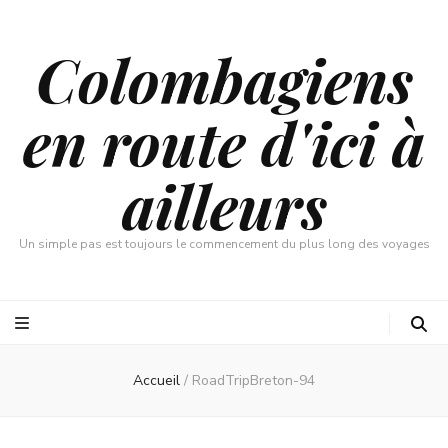
Colombagiens
en route d'ici à
ailleurs
Un simple pas est toujours le commencement du plus long des voyages
Accueil
/
RoadTripBreton-94