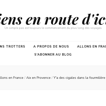
ns en route d'ici
Un simple pas est toujours le commencement du plus long des voyages
ENS TROTTERS
A PROPOS DE NOUS
ALLONS EN FRA
S’ABONNER AU BLOG
llons en France
/
Aix en Provence
/
Y'a des cigales dans la fourmilière