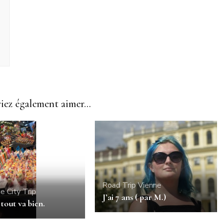
ez également aimer...
Road Trip
Vienne
ne
City Trip
J’ai 7 ans ( par M.)
 tout va bien.