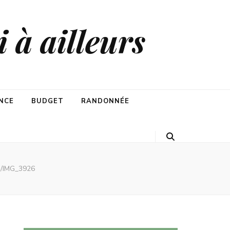
 à ailleurs
NCE
BUDGET
RANDONNÉE
/
IMG_3926