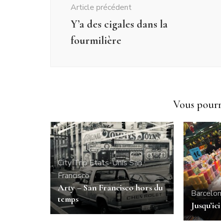
Article précédent
Y’a des cigales dans la
fourmilière
Vous pourri
City Trip
Etats-Unis
San
Francisco
Arty – San Francisco hors du
Barcelo
temps
Jusqu’ici