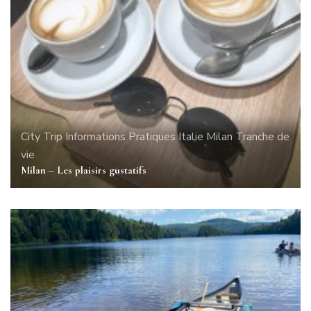
City Trip
Informations Pratiques
Italie
Milan
Tranche de
vie
Milan – Les plaisirs gustatifs