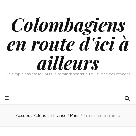
Colombagiens
en route d'ici à
ailleurs
Un simple pas est toujours le commencement du plus long des voyages
Accueil
/
Allons en France
/
Paris
/
Transméditerranéa