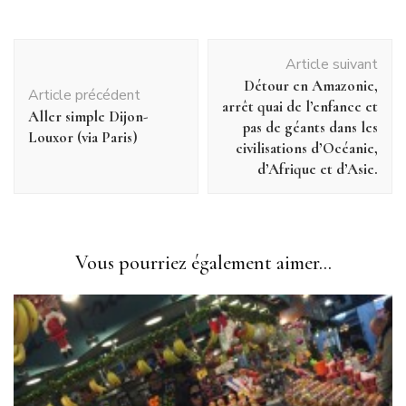
Navigation
Article suivant
d'article
Détour en Amazonie,
Article précédent
arrêt quai de l’enfance et
Aller simple Dijon-
pas de géants dans les
Louxor (via Paris)
civilisations d’Océanie,
d’Afrique et d’Asie.
Vous pourriez également aimer...