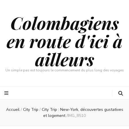
Colombagiens
en route d'ici à
ailleurs
Un simple pas est toujours le commencement du plus long des voyages
Accueil
/
City Trip
/
City Trip : New-York, découvertes gustatives
et logement
/
IMG_8510