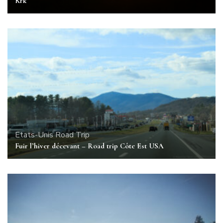
Krk
Etats-Unis
Road Trip
Fuir l’hiver décevant – Road trip Côte Est USA