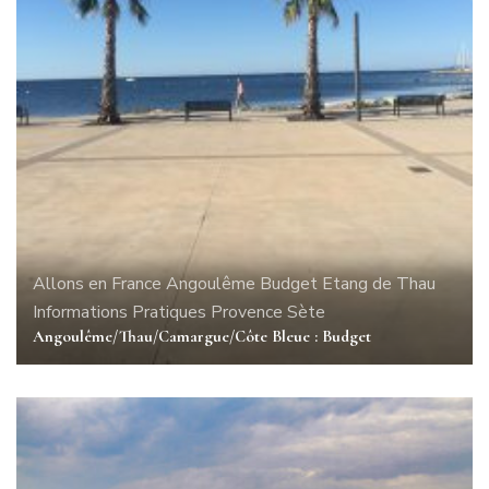
Allons en France
Angoulême
Budget
Etang de Thau
Informations Pratiques
Provence
Sète
Angoulême/Thau/Camargue/Côte Bleue : Budget