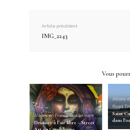
Navigation
d'article
Article précédent
IMG_2243
Vous pourri
Allons e
Road Tr
Saint Ca
Allons en France
Guadeloupe
dans l’oe
Dessiner à l’air libre – Street
Art en Guadeloupe