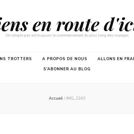
ns en route d'ici
Un simple pas est toujours le commencement du plus long des voyages
ENS TROTTERS
A PROPOS DE NOUS
ALLONS EN FRA
S’ABONNER AU BLOG
Accueil
/
IMG_2243