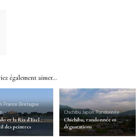
ez également aimer...
n France
Bretagne
ip
Chichibu
Japon
Randonnée
do et la Ria d’Etel :
Chichibu, randonnée et
il des peintres
dégustations