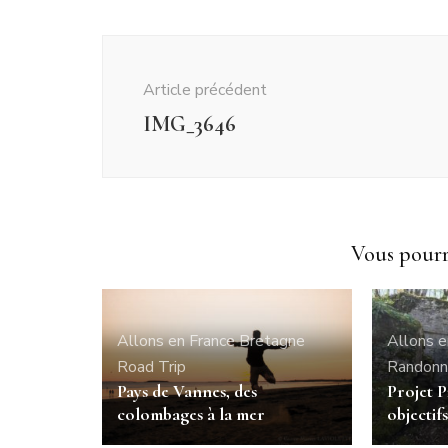
Navigation
d'article
Article précédent
IMG_3646
Vous pourri
Allons en France
Bretagne
Allons e
Road Trip
Randon
Pays de Vannes, des
Projet P
colombages à la mer
objectifs