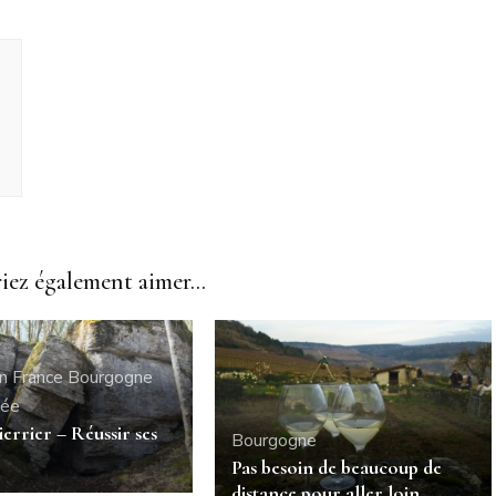
ez également aimer...
n France
Bourgogne
née
ierrier – Réussir ses
Bourgogne
Pas besoin de beaucoup de
distance pour aller loin