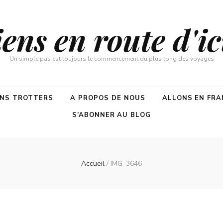
ns en route d'ici
Un simple pas est toujours le commencement du plus long des voyages
ENS TROTTERS
A PROPOS DE NOUS
ALLONS EN FRA
S’ABONNER AU BLOG
Accueil
/
IMG_3646