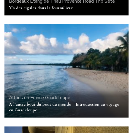
Bordeaux
Etang de Thau
Provence
Road Trip
Sète
Y’a des cigales dans la fourmilière
Allons en France
Guadeloupe
A l’autre bout du bout du monde – Introduction au voyage
en Guadeloupe