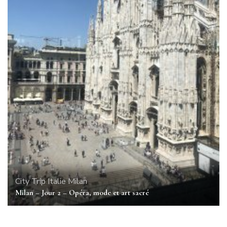
City Trip
Italie
Milan
Milan – Jour 2 – Opéra, mode et art sacré