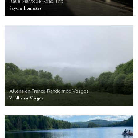
Italie
Mantoue
Road Trip
Soyons honnêtes
Allons en France
Randonnée
Vosges
Vieillir en Vosges