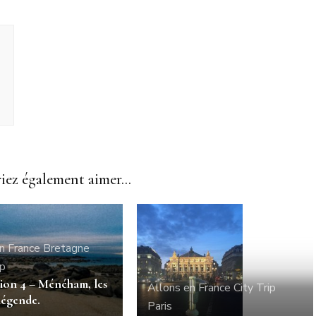
ez également aimer...
n France
Bretagne
ip
ion 4 – Ménéham, les
Allons en France
City Trip
légende.
Paris