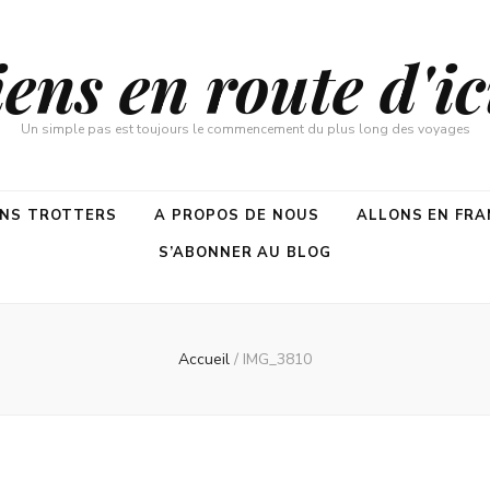
ns en route d'ici
Un simple pas est toujours le commencement du plus long des voyages
ENS TROTTERS
A PROPOS DE NOUS
ALLONS EN FRA
S’ABONNER AU BLOG
Accueil
/
IMG_3810