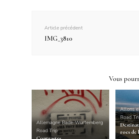
Navigation
d'article
Article précédent
IMG_3810
Vous pourri
Allons e
Road Tr
Allemagne
Bade-Wurtemberg
Destinat
Road Trip
rocs de 
Contrastes