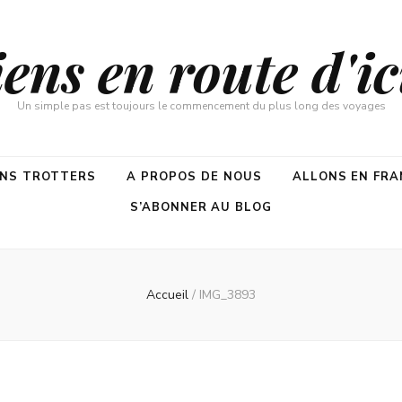
ns en route d'ici
Un simple pas est toujours le commencement du plus long des voyages
ENS TROTTERS
A PROPOS DE NOUS
ALLONS EN FRA
S’ABONNER AU BLOG
Accueil
/
IMG_3893