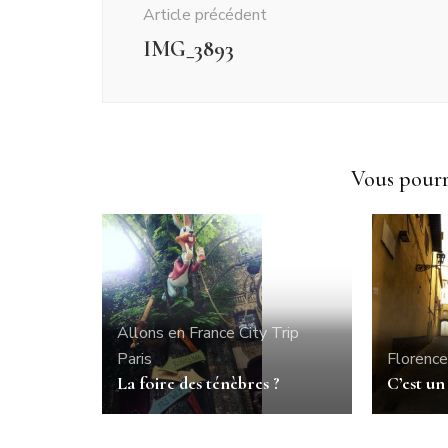
Article précédent
IMG_3893
Vous pourri
Allons en France
City Trip
Paris
Florence
La foire des ténèbres ?
C’est un