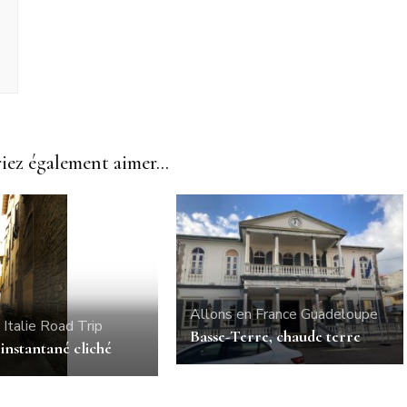
ez également aimer...
Allons en France
Guadeloupe
Italie
Road Trip
Basse-Terre, chaude terre
 instantané cliché