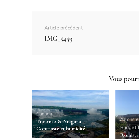
Navigation
d'article
Article précédent
IMG_5459
Vous pourri
Canada
Allons e
Toronto & Niagara –
Budget
Contraste et humidité
Road-tr