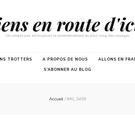
ns en route d'ici
Un simple pas est toujours le commencement du plus long des voyages
ENS TROTTERS
A PROPOS DE NOUS
ALLONS EN FRA
S’ABONNER AU BLOG
Accueil
/
IMG_5459