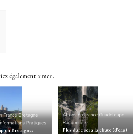
ez également aimer...
Allons en France
Guadeloupe
n France
Bretagne
Randonnée
Informations Pratiques
Plus dure sera la chute (d’eau)
ip en Bretagne: