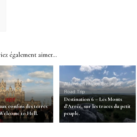
ez également aimer...
Allons en France
Bretagne
Road Trip
Destination 6 – Les Monts
ux confins des terres
d’Arrée, sur les traces du petit
 Welcome to Hell.
peuple.