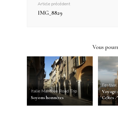
Article précédent
IMG_8829
Vous pourri
Festival
Italie
Mantoue
Road Trip
Voyage a
Celtes .
Soyons honnêtes