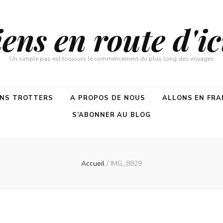
ns en route d'ici
Un simple pas est toujours le commencement du plus long des voyages
ENS TROTTERS
A PROPOS DE NOUS
ALLONS EN FRA
S’ABONNER AU BLOG
Accueil
/
IMG_8829