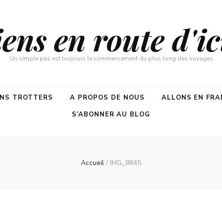
ns en route d'ici
Un simple pas est toujours le commencement du plus long des voyages
ENS TROTTERS
A PROPOS DE NOUS
ALLONS EN FRA
S’ABONNER AU BLOG
Accueil
/
IMG_8845