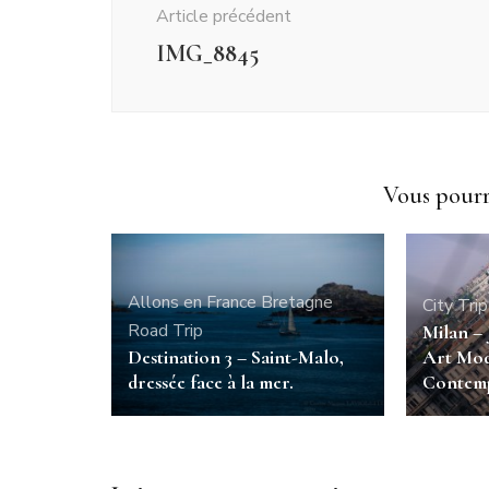
Article précédent
IMG_8845
Vous pourri
Allons en France
Bretagne
City Trip
Road Trip
Milan –
Destination 3 – Saint-Malo,
Art Mod
dressée face à la mer.
Contem