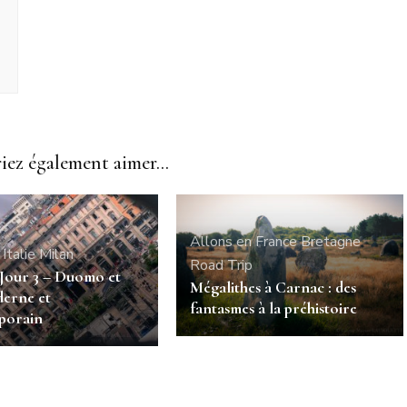
ez également aimer...
Allons en France
Bretagne
Italie
Milan
Road Trip
 Jour 3 – Duomo et
Mégalithes à Carnac : des
erne et
fantasmes à la préhistoire
porain